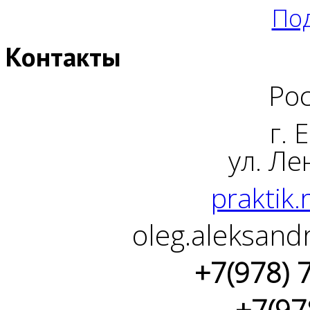
Под
Контакты
Рос
г. 
ул. Ле
praktik.
oleg.aleksand
+7(978) 
+7(97