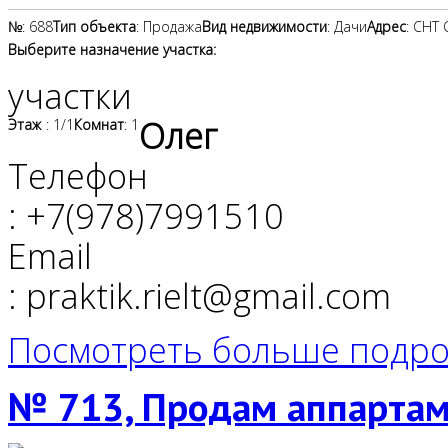
№
: 688
Тип объекта
: Продажа
Вид недвижимости
: Дачи
Адрес
: СНТ
Выберите назначение участка:
участки
Олег
Этаж
: 1/1
Комнат
: 1
Телефон
: +7(978)7991510
Email
: praktik.rielt@gmail.com
Посмотреть больше подро
№ 713, Продам аппартам