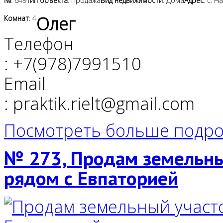
№
: 649
Тип объекта
: Продажа
Вид недвижимости
: Дома
Адрес
: с. 
Олег
Комнат
: 4
Телефон
: +7(978)7991510
Email
: praktik.rielt@gmail.com
Посмотреть больше подро
№ 273, Продам земельный
рядом с Евпаторией