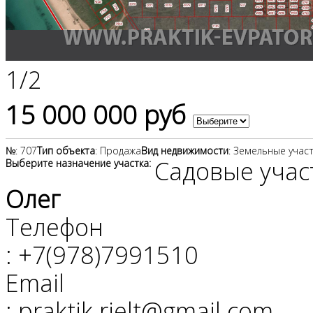
1
/
2
15 000 000 руб
№
: 707
Тип объекта
: Продажа
Вид недвижимости
: Земельные учас
Садовые учас
Выберите назначение участка:
Олег
Телефон
: +7(978)7991510
Email
: praktik.rielt@gmail.com