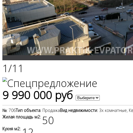
1
/
11
9 990 000 руб
№
: 706
Тип объекта
: Продажа
Вид недвижимости
: 3х комнатные, 
50
Жилая площадь м2:
12
Кухня м2: