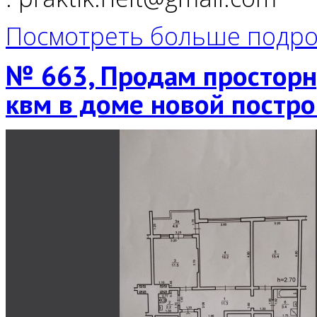
Посмотреть больше подро
№ 663, Продам просторн
квм в доме новой постро